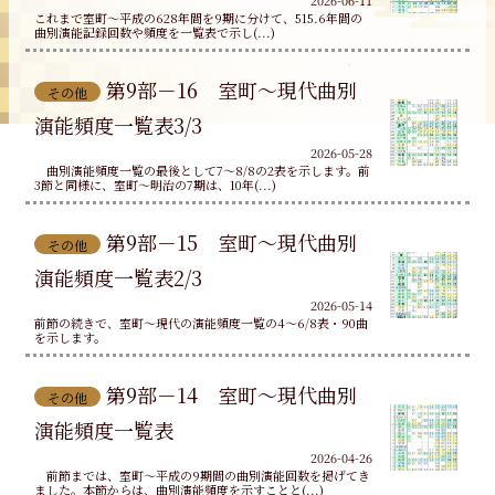
2026-06-11
これまで室町～平成の628年間を9期に分けて、515.6年間の
曲別演能記録回数や頻度を一覧表で示し(...)
第9部－16 室町～現代曲別
その他
演能頻度一覧表3/3
2026-05-28
曲別演能頻度一覧の最後として7～8/8の2表を示します。前
3節と同様に、室町～明治の7期は、10年(...)
第9部－15 室町～現代曲別
その他
演能頻度一覧表2/3
2026-05-14
前節の続きで、室町～現代の演能頻度一覧の4～6/8表・90曲
を示します。
第9部－14 室町～現代曲別
その他
演能頻度一覧表
2026-04-26
前節までは、室町～平成の9期間の曲別演能回数を掲げてき
ました。本節からは、曲別演能頻度を示すことと(...)