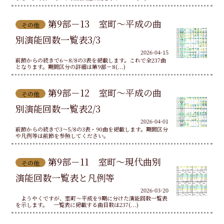
第9部－13 室町～平成の曲
その他
別演能回数一覧表3/3
2026-04-15
前節からの続きで6～8/8の3表を掲載します。これで全237曲
となります。期間区分の詳細は第9部－8(...)
第9部－12 室町～平成の曲
その他
別演能回数一覧表2/3
2026-04-01
前節からの続きで3～5/8の3表・90曲を掲載します。期間区分
や凡例等は前節を参照してください。
第9部－11 室町～現代曲別
その他
演能回数一覧表と凡例等
2026-03-20
ようやくですが、室町～平成を9期に分けた演能回数一覧表
を示します。 一覧表に掲載する曲目数は237(...)