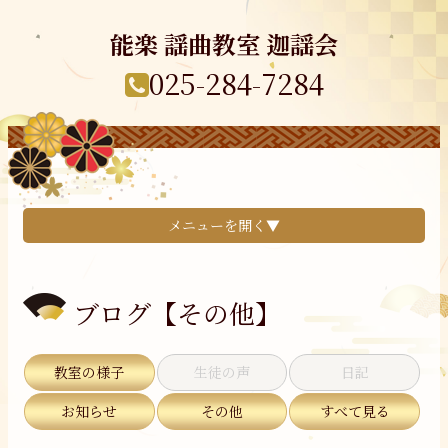
能楽 謡曲教室 迦謡会
025-284-7284
メニューを開く▼
ブログ【その他】
教室の様子
生徒の声
日記
お知らせ
その他
すべて見る